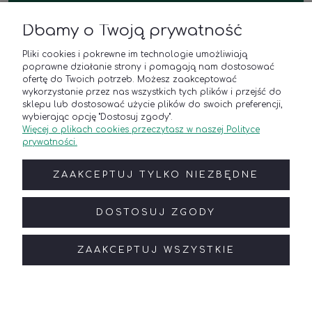
Dbamy o Twoją prywatność
Polana u Barana
Pliki cookies i pokrewne im technologie umożliwiają
Sklep z roślinami i kwiaciarnia
poprawne działanie strony i pomagają nam dostosować
ul. Platynowa 21,
ofertę do Twoich potrzeb. Możesz zaakceptować
62-052 Komorniki k. Poznania
wykorzystanie przez nas wszystkich tych plików i przejść do
Godziny otwarcia
sklepu lub dostosować użycie plików do swoich preferencji,
poniedziałek - piątek: 8:00–18:00
wybierając opcję "Dostosuj zgody".
Więcej o plikach cookies przeczytasz w naszej Polityce
sobota: 9:00–17:00
prywatności.
Kontakt
Telefon:
(+48) 788 835 250
ZAAKCEPTUJ TYLKO NIEZBĘDNE
E-mail:
online@polanaubarana.pl
Roślinne aranżacje wnętrz
Telefon:
(+48) 791 300 955
DOSTOSUJ ZGODY
E-mail:
sklep@polanaubarana.pl
ZAAKCEPTUJ WSZYSTKIE
POKAŻ PEŁNĄ WERSJĘ STRONY