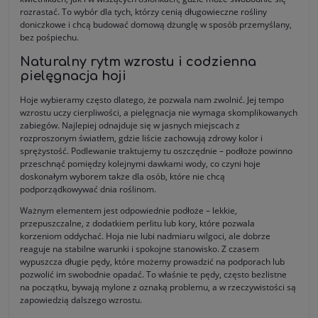
rozrastać. To wybór dla tych, którzy cenią długowieczne rośliny
doniczkowe i chcą budować domową dżunglę w sposób przemyślany,
bez pośpiechu.
Naturalny rytm wzrostu i codzienna
pielęgnacja hoji
Hoje wybieramy często dlatego, że pozwala nam zwolnić. Jej tempo
wzrostu uczy cierpliwości, a pielęgnacja nie wymaga skomplikowanych
zabiegów. Najlepiej odnajduje się w jasnych miejscach z
rozproszonym światłem, gdzie liście zachowują zdrowy kolor i
sprężystość. Podlewanie traktujemy tu oszczędnie – podłoże powinno
przeschnąć pomiędzy kolejnymi dawkami wody, co czyni hoje
doskonałym wyborem także dla osób, które nie chcą
podporządkowywać dnia roślinom.
Ważnym elementem jest odpowiednie podłoże – lekkie,
przepuszczalne, z dodatkiem perlitu lub kory, które pozwala
korzeniom oddychać. Hoja nie lubi nadmiaru wilgoci, ale dobrze
reaguje na stabilne warunki i spokojne stanowisko. Z czasem
wypuszcza długie pędy, które możemy prowadzić na podporach lub
pozwolić im swobodnie opadać. To właśnie te pędy, często bezlistne
na początku, bywają mylone z oznaką problemu, a w rzeczywistości są
zapowiedzią dalszego wzrostu.