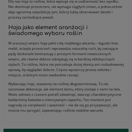
Dla nas hoja to roślina, która wpisuje się w codzienność bez wysiłku.
Nie dominuje przestrzeni, nie wymaga ciągłych zmian, a jednocześnie
daje ogromną satysfakcję tym, którzy lubią obserwować detale i
procesy zachodzące powoli.
Hoja jako element aranżacji i
świadomego wyboru roślin
W aranżacji wnętrz hoja pełni rolę miękkiego akcentu – łagodzi linie
mebli, ociepla przestrzeń i wprowadza naturalny ruch. Jej zwisające
pędy doskonale kontrastują z prostymi formami nowoczesnych
wnętrz, ale równie dobrze odnajdują się w bardziej eklektycznych
stylach. To roślina, która nie potrzebuje dużej donicy ani rozbudowanej
oprawy, by wyglądać dobrze. Często wystarczy prosta osłonka i
miejsce, w którym może swobodnie rosnąć.
Wybierając hoje, stawiamy na roślinę długoterminową. To nie
sezonowa dekoracja, ale element domu, który zostaje z nami na lata.
Wiele odmian z czasem potrafi zakwitnąć, tworząc charakterystyczne
baldachimy kwiatów o intensywnym zapachu. Ten moment jest
nagrodą za cierpliwość i uważność – nie da się go przyspieszyć, ale
można mu sprzyjać, zapewniając roślinie stabilne warunki.