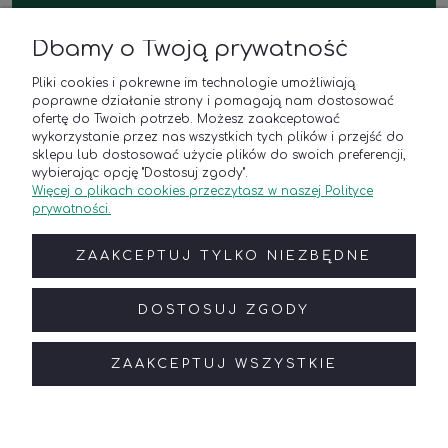
Dbamy o Twoją prywatność
Polana u Barana
Pliki cookies i pokrewne im technologie umożliwiają
Sklep z roślinami i kwiaciarnia
poprawne działanie strony i pomagają nam dostosować
ul. Platynowa 21,
ofertę do Twoich potrzeb. Możesz zaakceptować
62-052 Komorniki k. Poznania
wykorzystanie przez nas wszystkich tych plików i przejść do
Godziny otwarcia
sklepu lub dostosować użycie plików do swoich preferencji,
poniedziałek - piątek: 8:00–18:00
wybierając opcję "Dostosuj zgody".
Więcej o plikach cookies przeczytasz w naszej Polityce
sobota: 9:00–17:00
prywatności.
Kontakt
Telefon:
(+48) 788 835 250
ZAAKCEPTUJ TYLKO NIEZBĘDNE
E-mail:
online@polanaubarana.pl
Roślinne aranżacje wnętrz
Telefon:
(+48) 791 300 955
DOSTOSUJ ZGODY
E-mail:
sklep@polanaubarana.pl
ZAAKCEPTUJ WSZYSTKIE
POKAŻ PEŁNĄ WERSJĘ STRONY