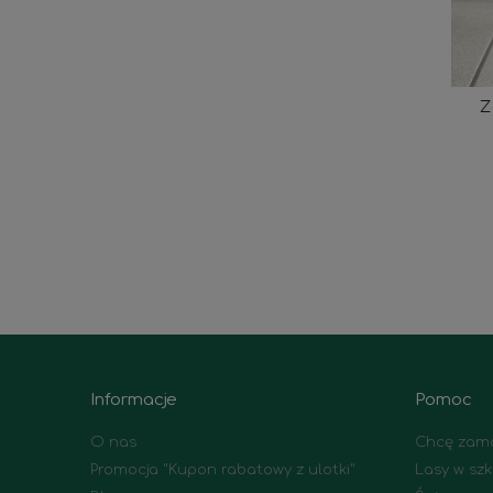
Z
Informacje
Pomoc
O nas
Chcę zamó
Promocja "Kupon rabatowy z ulotki"
Lasy w szk