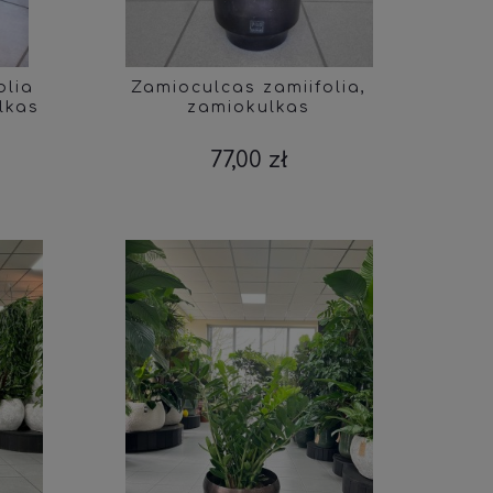
olia
Zamioculcas zamiifolia,
lkas
zamiokulkas
77,00 zł