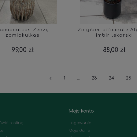
amioculcas Zenzi,
Zingiber officinale Al
zamiokulkas
imbir lekarski
99,00 zł
88,00 zł
«
1
...
23
24
25
Moje konto
wić roślinę
Logowanie
le
Moje dane