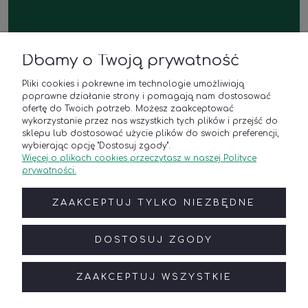
Dbamy o Twoją prywatność
Polana u Barana
Pliki cookies i pokrewne im technologie umożliwiają
Sklep z roślinami i kwiaciarnia
poprawne działanie strony i pomagają nam dostosować
ul. Platynowa 21,
ofertę do Twoich potrzeb. Możesz zaakceptować
62-052 Komorniki k. Poznania
wykorzystanie przez nas wszystkich tych plików i przejść do
Godziny otwarcia
sklepu lub dostosować użycie plików do swoich preferencji,
poniedziałek - piątek: 8:00–18:00
wybierając opcję "Dostosuj zgody".
Więcej o plikach cookies przeczytasz w naszej Polityce
sobota: 9:00–17:00
prywatności.
Kontakt
Telefon:
(+48) 788 835 250
ZAAKCEPTUJ TYLKO NIEZBĘDNE
E-mail:
online@polanaubarana.pl
Roślinne aranżacje wnętrz
Telefon:
(+48) 791 300 955
DOSTOSUJ ZGODY
E-mail:
sklep@polanaubarana.pl
ZAAKCEPTUJ WSZYSTKIE