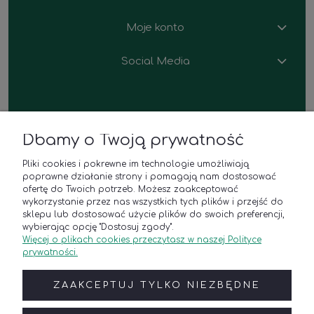
Moje konto
Social Media
Dbamy o Twoją prywatność
Polana u Barana
Pliki cookies i pokrewne im technologie umożliwiają
Sklep z roślinami i kwiaciarnia
poprawne działanie strony i pomagają nam dostosować
ul. Platynowa 21,
ofertę do Twoich potrzeb. Możesz zaakceptować
62-052 Komorniki k. Poznania
wykorzystanie przez nas wszystkich tych plików i przejść do
Godziny otwarcia
sklepu lub dostosować użycie plików do swoich preferencji,
poniedziałek - piątek: 8:00–18:00
wybierając opcję "Dostosuj zgody".
Więcej o plikach cookies przeczytasz w naszej Polityce
sobota: 9:00–17:00
prywatności.
Kontakt
Telefon:
(+48) 788 835 250
ZAAKCEPTUJ TYLKO NIEZBĘDNE
E-mail:
online@polanaubarana.pl
Roślinne aranżacje wnętrz