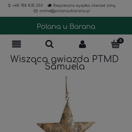
+48 788 835 250
Bezpieczna wysyłka również zimą
online@polanaubarana.pl
Polana u Barana
Wisząca gwiazda PTMD
Samuela