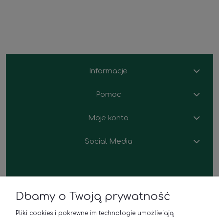
Informacje
Pomoc
Moje konto
Social Media
Dbamy o Twoją prywatność
Polana u Barana
Pliki cookies i pokrewne im technologie umożliwiają
Sklep z roślinami i kwiaciarnia