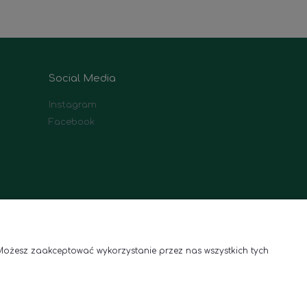
Social Media
Instagram
Facebook
Możesz zaakceptować wykorzystanie przez nas wszystkich tych
Roślinne aranżacje wnętrz
Telefon:
(+48) 791 300 955