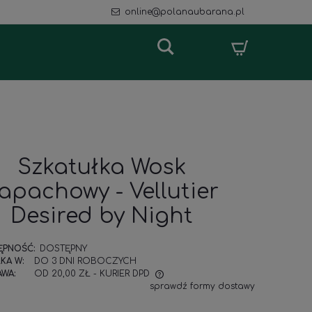
online@polanaubarana.pl
Szkatułka Wosk
apachowy - Vellutier
Desired by Night
ĘPNOŚĆ:
DOSTĘPNY
KA W:
DO 3 DNI ROBOCZYCH
WA:
OD 20,00 ZŁ
- KURIER DPD
sprawdź formy dostawy