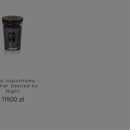
ca zapachowa -
utier Desired by
Night
119,00 zł