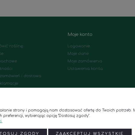
Moje konto
wić roślinę
Logowanie
le
Moje dane
apachowe
Moje zamówienia
tności
Ustawienia konta
a zamówień i dostawa
eklamacje
dawane pytania
ziałanie strony i pomagają nam dostosować ofertę do Twoich potrzeb. 
 preferencji, wybierając opcję "Dostosuj zgody".
i.
Godziny otwarcia
Kontakt
niedziałek - piątek: 8:00–18:00
Telefon:
(+48) 788 835 250
TOSUJ ZGODY
ZAAKCEPTUJ WSZYSTKIE