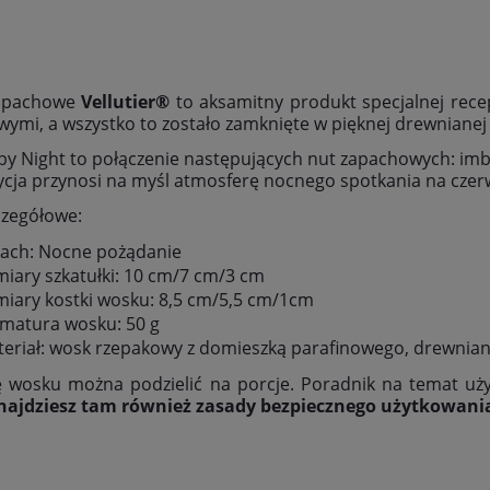
apachowe
Vellutier®
to aksamitny produkt specjalnej rec
ymi, a wszystko to zostało zamknięte w pięknej drewnianej 
by Night to połączenie następujących nut zapachowych: imbi
ja przynosi na myśl atmosferę nocnego spotkania na cze
czegółowe:
ach: Nocne pożądanie
iary szkatułki: 10 cm/7 cm/3 cm
iary kostki wosku: 8,5 cm/5,5 cm/1cm
matura wosku: 50 g
eriał: wosk rzepakowy z domieszką parafinowego, drewnian
ę wosku można podzielić na porcje. Poradnik na temat uż
najdziesz tam również zasady bezpiecznego użytkowania,