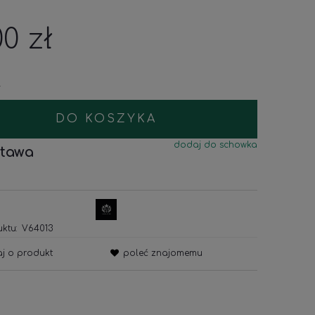
00 zł
.
DO KOSZYKA
dodaj do schowka
tawa
ktu:
V64013
aj o produkt
poleć znajomemu