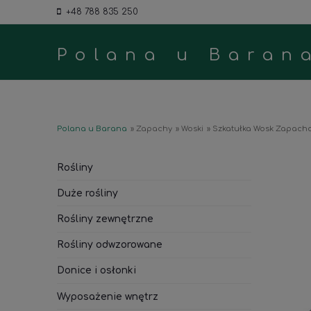
+48 788 835 250
Polana u Baran
Polana u Barana
»
Zapachy
»
Woski
»
Szkatułka Wosk Zapachow
Rośliny
Duże rośliny
Rośliny zewnętrzne
Rośliny odwzorowane
Donice i osłonki
Wyposażenie wnętrz