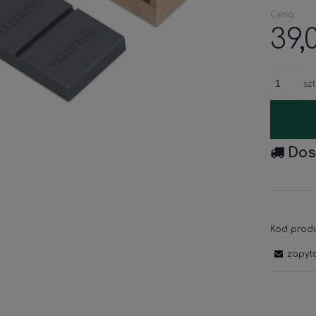
Cena:
39,
szt
Dos
Kod produ
zapyt