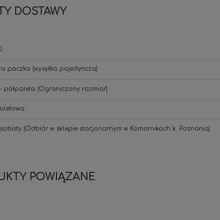
TY DOSTAWY
D
ża paczka
(wysyłka pojedyncza)
- półpaleta
(Ograniczony rozmiar)
aletowa
sobisty
(Odbiór w sklepie stacjonarnym w Komornikach k. Poznania)
UKTY POWIĄZANE