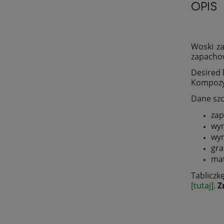
OPIS
Woski z
zapachow
Desired 
Kompozyc
Dane sz
zap
wym
wym
gra
mat
Tabliczk
[tutaj]
.
Z