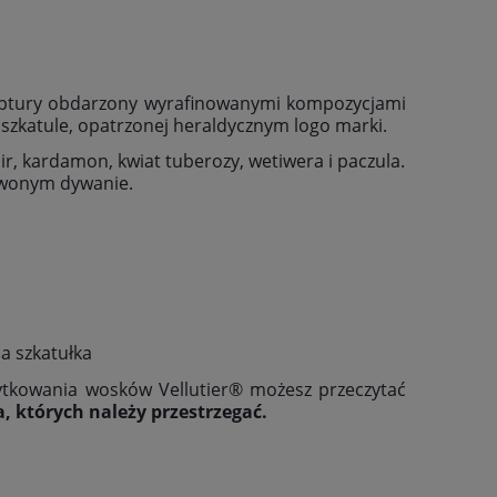
eptury obdarzony wyrafinowanymi kompozycjami
szkatule, opatrzonej heraldycznym logo marki.
r, kardamon, kwiat tuberozy, wetiwera i paczula.
rwonym dywanie.
a szkatułka
ytkowania wosków Vellutier® możesz przeczytać
 których należy przestrzegać.