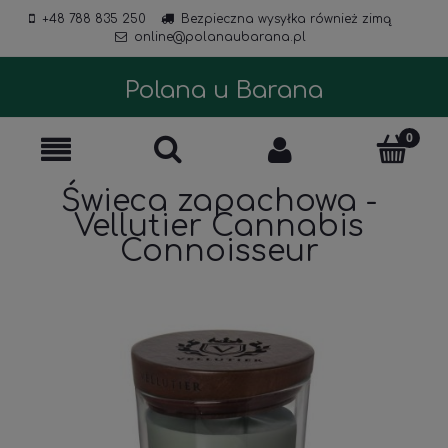
+48 788 835 250
Bezpieczna wysyłka również zimą
online@polanaubarana.pl
Polana u Barana
Świeca zapachowa -
Vellutier Cannabis
Connoisseur