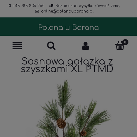
+48 788 835 250
Bezpieczna wysyłka również zimą
online@polanaubarana.pl
Polana u Barana
Sosnowa gałązka z
szyszkami XL PTMD