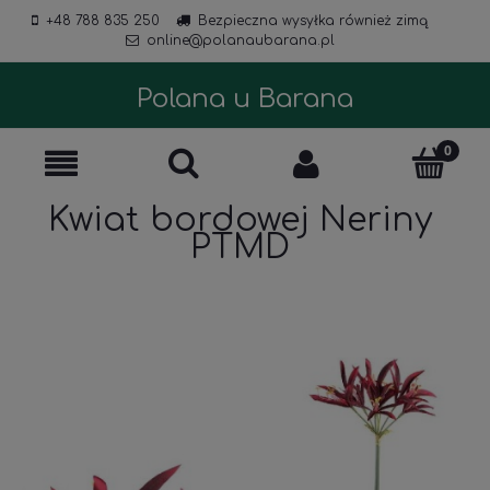
+48 788 835 250
Bezpieczna wysyłka również zimą
online@polanaubarana.pl
Polana u Barana
Kwiat bordowej Neriny
PTMD