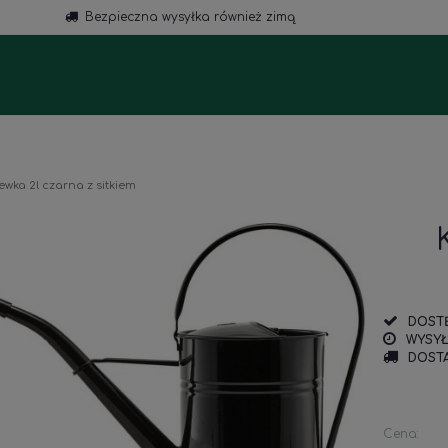
Bezpieczna wysyłka również zimą
a
wka 2l czarna z sitkiem
DOST
WYSYŁ
DOSTA
Cena: