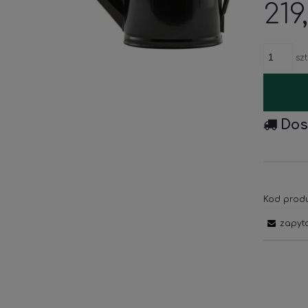
219
szt
Dos
Kod produ
zapyt