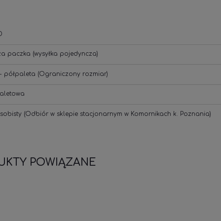
D
ża paczka
(wysyłka pojedyncza)
- półpaleta
(Ograniczony rozmiar)
aletowa
sobisty
(Odbiór w sklepie stacjonarnym w Komornikach k. Poznania)
UKTY POWIĄZANE