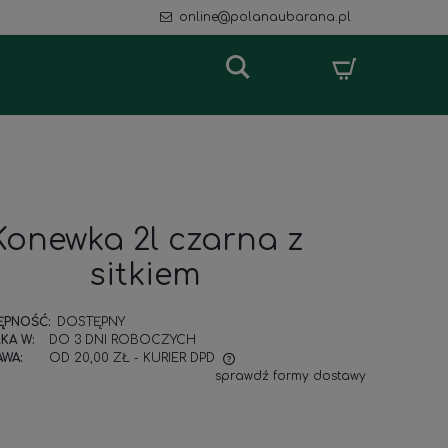
online@polanaubarana.pl
Konewka 2l czarna z
sitkiem
ĘPNOŚĆ:
DOSTĘPNY
KA W:
DO 3 DNI ROBOCZYCH
WA:
OD 20,00 ZŁ
- KURIER DPD
sprawdź formy dostawy