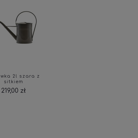
wka 2l szara z
sitkiem
219,00 zł