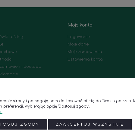
Moje konto
wić roślinę
Logowanie
le
Moje dane
apachowe
Moje zamówienia
tności
Ustawienia konta
a zamówień i dostawa
eklamacje
dawane pytania
ziałanie strony i pomagają nam dostosować ofertę do Twoich potrzeb. 
 preferencji, wybierając opcję "Dostosuj zgody".
i.
Godziny otwarcia
Kontakt
niedziałek - piątek: 8:00–18:00
Telefon:
(+48) 788 835 250
TOSUJ ZGODY
ZAAKCEPTUJ WSZYSTKIE
sobota: 9:00–17:00
E-mail:
online@polanaubaran