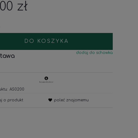
,00 zł
.
DO KOSZYKA
dodaj do schowka
tawa
ktu:
AS0200
aj o produkt
poleć znajomemu