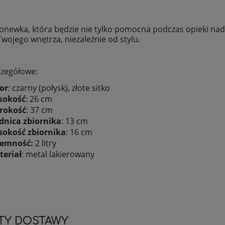
onewka, która będzie nie tylko pomocna podczas opieki nad
wojego wnętrza, niezależnie od stylu.
czegółowe:
or
: czarny (połysk), złote sitko
sokość
: 26 cm
rokość
: 37 cm
dnica zbiornika
: 13 cm
sokość zbiornika
: 16 cm
jemność:
2 litry
eriał
: metal lakierowany
TY DOSTAWY