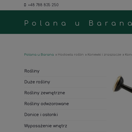
+48 788 835 250
Polana u Baran
Polana u Barana
»
Hodowla roślin
»
Konewki i zraszacze
»
Kone
Rośliny
Duże rośliny
Rośliny zewnętrzne
Rośliny odwzorowane
Donice i osłonki
Wyposażenie wnętrz