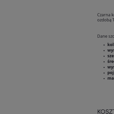
Czarna k
ozdobą T
Dane sz
kol
wy
sze
śre
wy
po
mat
KOSZ