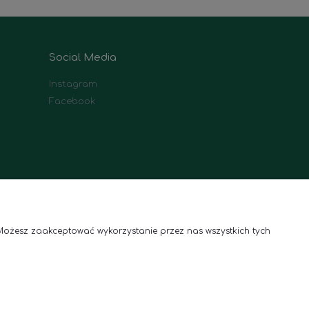
Social Media
Instagram
Facebook
Możesz zaakceptować wykorzystanie przez nas wszystkich tych
Roślinne aranżacje wnętrz
Telefon:
(+48) 791 300 955
a.pl
E-mail:
sklep@polanaubarana.pl