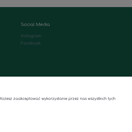
Social Media
Instagram
Facebook
Możesz zaakceptować wykorzystanie przez nas wszystkich tych
Roślinne aranżacje wnętrz
Telefon:
(+48) 791 300 955
a.pl
E-mail:
sklep@polanaubarana.pl