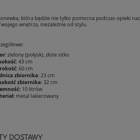
konewka, która będzie nie tylko pomocna podczas opieki nad
wojego wnętrza, niezależnie od stylu.
czegółowe:
or
: zielony (połysk), złote sitko
sokość
: 43 cm
rokość
: 60 cm
dnica zbiornika
: 23 cm
sokość zbiornika
: 32 cm
jemność:
10 litrów
eriał
: metal lakierowany
TY DOSTAWY