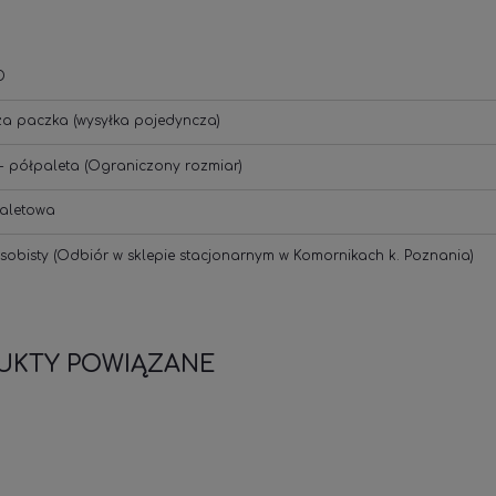
D
ża paczka
(wysyłka pojedyncza)
- półpaleta
(Ograniczony rozmiar)
aletowa
sobisty
(Odbiór w sklepie stacjonarnym w Komornikach k. Poznania)
UKTY POWIĄZANE