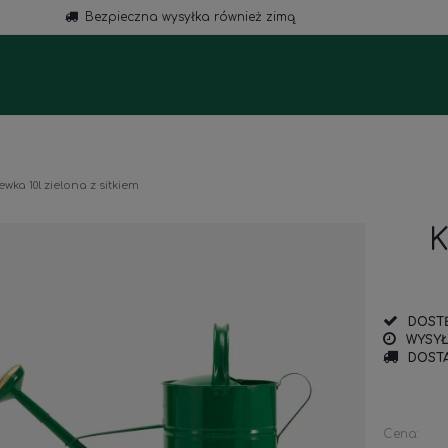
Bezpieczna wysyłka również zimą
a
wka 10l zielona z sitkiem
K
DOST
WYSYŁ
DOSTA
Cena: