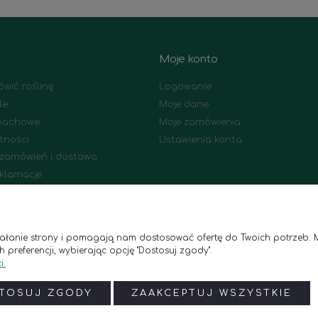
Moje konto
wić roślinę
Logowanie
le
Moje dane
apachowe
Moje zamówienia
tności
Ustawienia konta
a zamówień i dostawa
eklamacje
dawane pytania
ziałanie strony i pomagają nam dostosować ofertę do Twoich potrzeb. 
 preferencji, wybierając opcję "Dostosuj zgody".
i.
Godziny otwarcia
Kontakt
niedziałek - piątek: 8:00–18:00
Telefon:
(+48) 788 835 250
TOSUJ ZGODY
ZAAKCEPTUJ WSZYSTKIE
sobota: 9:00–17:00
E-mail:
online@polanaubaran