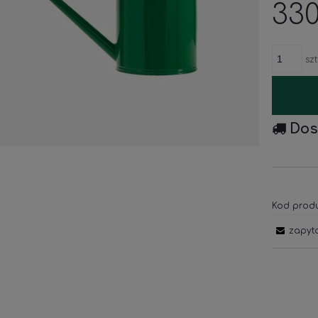
330
szt
Dos
Kod produ
zapyt