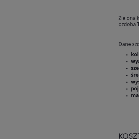
Zielona 
ozdobą T
Dane sz
kol
wy
sze
śre
wy
po
mat
KOSZ