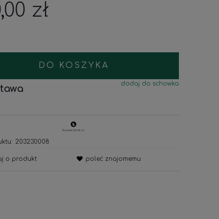
,00 zł
.
DO KOSZYKA
dodaj do schowka
tawa
ktu:
203230008
aj o produkt
poleć znajomemu