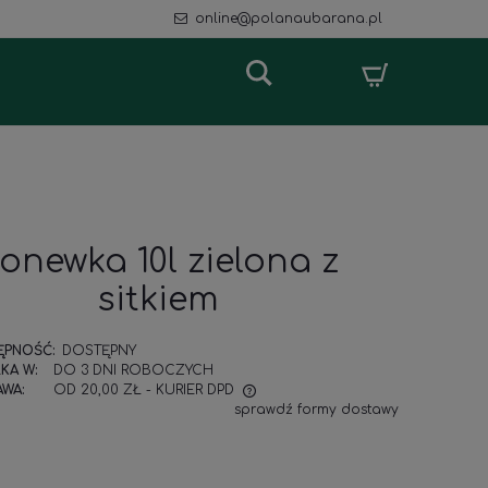
online@polanaubarana.pl
onewka 10l zielona z
sitkiem
ĘPNOŚĆ:
DOSTĘPNY
KA W:
DO 3 DNI ROBOCZYCH
WA:
OD 20,00 ZŁ
- KURIER DPD
sprawdź formy dostawy