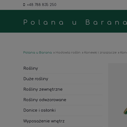
+48 788 835 250
Polana u Baran
Polana u Barana
»
Hodowla roślin
»
Konewki i zraszacze
»
Kone
Rośliny
Duże rośliny
Rośliny zewnętrzne
Rośliny odwzorowane
Donice i osłonki
Wyposażenie wnętrz