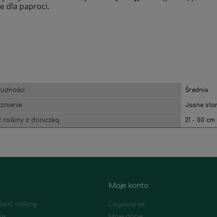
e dla paproci.
rudności
Średnia
znienie
Jasne sta
 rośliny z doniczką
21 - 30 cm
Moje konto
wić roślinę
Logowanie
le
Moje dane