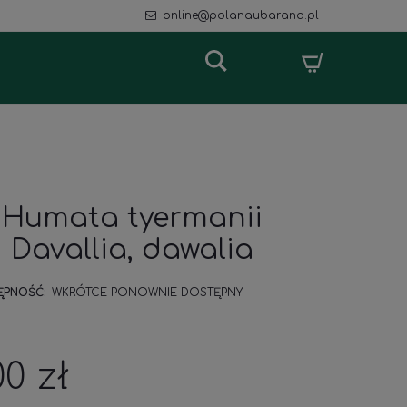
online@polanaubarana.pl
Humata tyermanii
Davallia, dawalia
ĘPNOŚĆ:
WKRÓTCE PONOWNIE DOSTĘPNY
00 zł