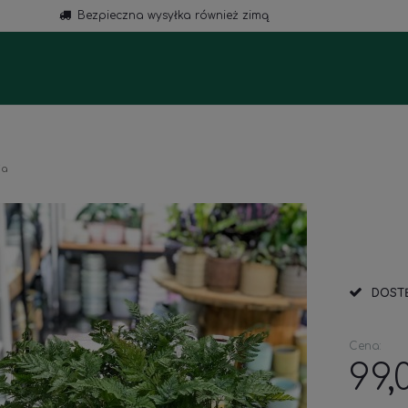
Bezpieczna wysyłka również zimą
a
ia
DOST
Cena:
99,