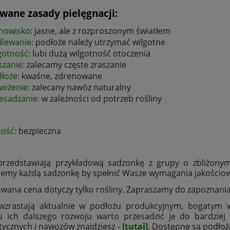
wane zasady pielęgnacji:
nowisko:
jasne, ale z rozproszonym światłem
lewanie:
podłoże należy utrzymać wilgotne
gotność:
lubi dużą wilgotność otoczenia
szanie:
zalecamy częste zraszanie
łoże:
kwaśne, zdrenowane
wożenie:
zalecany nawóz naturalny
esadzanie:
w zależności od potrzeb rośliny
ność:
bezpieczna
 przedstawiają przykładową sadzonkę z grupy o zbliżony
jemy każdą sadzonkę by spełnić Wasze wymagania jakościo
wana cena dotyczy tylko rośliny. Zapraszamy do zapoznania s
 wzrastają aktualnie w podłożu produkcyjnym, bogatym 
u ich dalszego rozwoju warto przesadzić je do bardziej
stycznych i nawozów znajdziesz -
[tutaj]
. Dostępne są podłoż