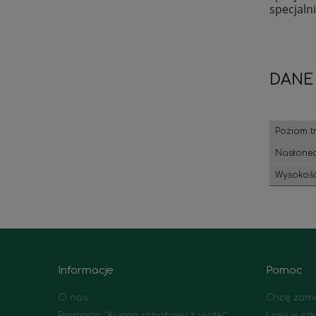
specjalni
DANE
Poziom t
Nasłonec
Wysokość
Informacje
Pomoc
O nas
Chcę zamó
Promocja "Kupon rabatowy z ulotki"
Lasy w szk