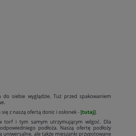
m do siebie wyglądzie. Tuż przed spakowaniem
we.
ię z naszą ofertą donic i osłonek -
[tutaj]
.
w torf i tym samym utrzymującym wilgoć. Dla
 odpowiedniego podłoża. Naszą ofertę podłoży
a uniwersalne, ale także mieszanki przygotowane