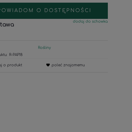
POWIADOM O DOSTĘPNOŚCI
dodaj do schowka
tawa
Rośliny
ktu:
R-PAP18
aj o produkt
poleć znajomemu