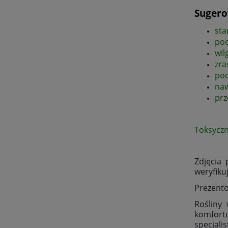
Sugero
sta
pod
wil
zra
pod
na
prz
Toksycz
Zdjęcia
weryfiku
Prezento
Rośliny
komfort
specjali