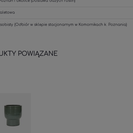
oznań i okolice
(Dostawa dużych roślin)
aletowa
sobisty
(Odbiór w sklepie stacjonarnym w Komornikach k. Poznania)
UKTY POWIĄZANE