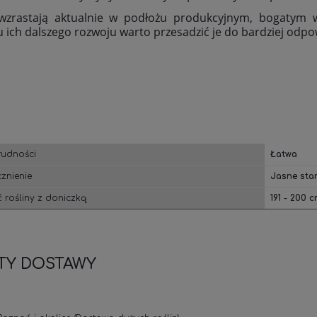
 wzrastają aktualnie w podłożu produkcyjnym, bogatym 
 ich dalszego rozwoju warto przesadzić je do bardziej odp
rudności
Łatwa
znienie
Jasne sta
 rośliny z doniczką
191 - 200 
TY DOSTAWY