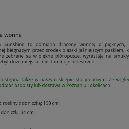
a wonna
n Sunshine to odmiana draceny wonnej o pięknych, dłu
ej biegnącym przez środek blaszki jaśniejszym paskiem, kt
tóre zebrane są w piękne pióropusze, wyrastają na smukł
byt dużo miejsca i nie dominuje przestrzeni.
dostępna także w naszym sklepie stacjonarnym. Ze względ
 odbiór osobisty lub dostawa w Poznaniu i okolicach.
 rośliny z doniczką: 190 cm
 doniczki: 34 cm