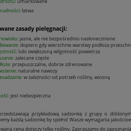
zrostu:
umiarkowane
trudności:
łatwa
wane zasady pielęgnacji:
nowisko:
jasne, ale nie bezpośrednio nasłonecznione
lewanie:
dopiero gdy wierzchnie warstwy podłoża przeschn
gotność:
lubi zwiększoną wilgotność powietrza
szanie:
zalecane częste
łoże:
przepuszczalne, dobrze zdrenowane
wożenie:
naturalne nawozy
esadzanie:
w zależności od potrzeb rośliny, wiosną
ność:
jest niebezpieczna
 przedstawiają przykładową sadzonkę z grupy o zbliżony
jemy każdą sadzonkę by spełnić Wasze wymagania jakościo
wana cena dotyczy tylko rośliny. Zapraszamy do zapoznania s