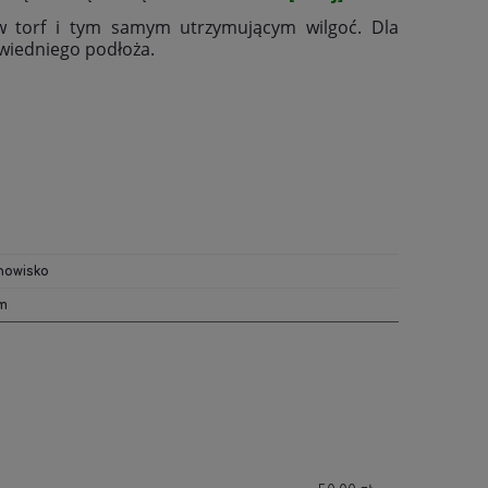
w torf i tym samym utrzymującym wilgoć. Dla
owiedniego podłoża.
nowisko
cm