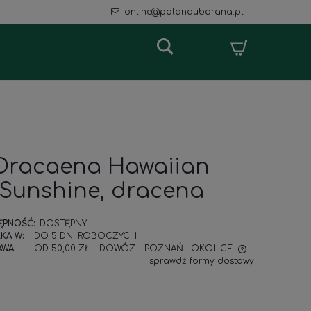
online@polanaubarana.pl
Dracaena Hawaiian
Sunshine, dracena
ĘPNOŚĆ:
DOSTĘPNY
KA W:
DO 5 DNI ROBOCZYCH
WA:
OD 50,00 ZŁ
- DOWÓZ - POZNAŃ I OKOLICE
sprawdź formy dostawy