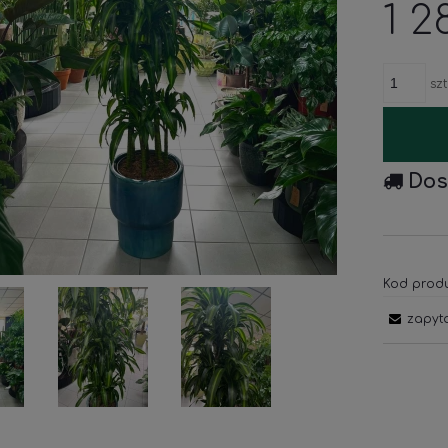
1 2
szt
Dos
Kod produ
zapyt