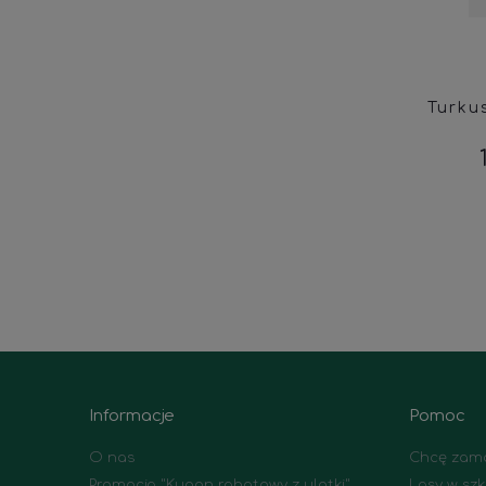
Turku
Informacje
Pomoc
O nas
Chcę zamó
Promocja "Kupon rabatowy z ulotki"
Lasy w szk