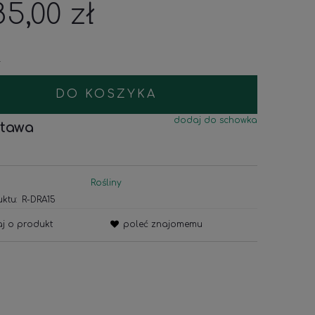
85,00 zł
.
DO KOSZYKA
dodaj do schowka
tawa
Rośliny
ktu:
R-DRA15
aj o produkt
poleć znajomemu