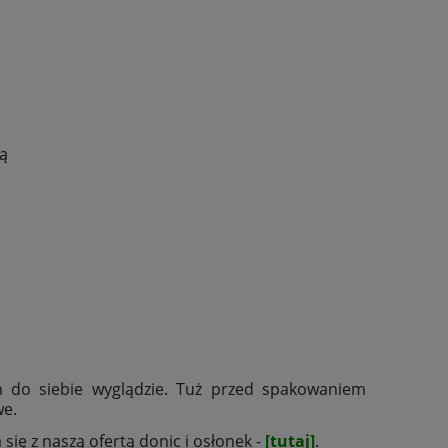
ą
m do siebie wyglądzie. Tuż przed spakowaniem
we.
ię z naszą ofertą donic i osłonek -
[tutaj]
.