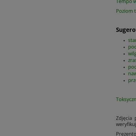
Tempo w
Poziom 
Sugero
sta
pod
wil
zra
pod
na
prz
Toksycz
Zdjęcia
weryfiku
Prezento