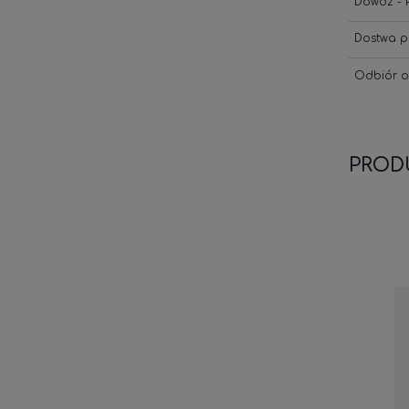
Dowóz - P
Dostwa p
Odbiór o
PROD