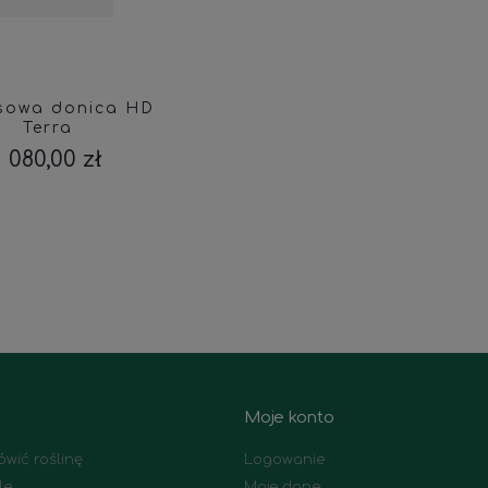
sowa donica HD
Terra
1 080,00 zł
Moje konto
wić roślinę
Logowanie
le
Moje dane