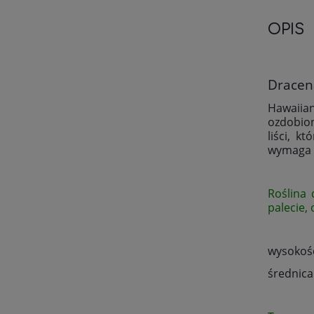
OPIS
Dracen
Hawaiia
ozdobion
liści, k
wymaga z
Roślina 
palecie,
wysokość
średnica