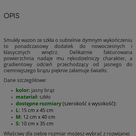
OPIS
Smukły wazon ze szkła o subtelnie dymnym wykończeniu
to ponadczasowy dodatek do nowoczesnych i
klasycznych wnętrz. Delikatnie fakturowana
powierzchnia nadaje mu rękodzielniczy charakter, a
gradientowy odcień przechodzący od jasnego do
ciemniejszego brązu pięknie załamuje światło.
Dane szczegółowe:
kolor
:
jasny brąz
materiał
:
szkło
dostępne rozmiary
(szerokość x wysokość)
:
L:
15 cm x 45 cm
M:
12 cm x 40 cm
S:
10 cm x 35 cm
Właściwy dla siebie rozmiar możesz wybrać z rozwijanej