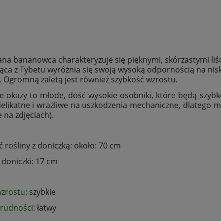
na bananowca charakteryzuje się pięknymi, skórzastymi liś
ca z Tybetu wyróżnia się swoją wysoką odpornością na nisk
t. Ogromną zaletą jest również szybkość wzrostu.
 okazy to młode, dość wysokie osobniki, które będą szybko 
elikatne i wrażliwe na uszkodzenia mechaniczne, dlatego mo
 na zdjęciach).
 rośliny z doniczką: około: 70 cm
 doniczki: 17 cm
zrostu:
szybkie
trudności:
łatwy