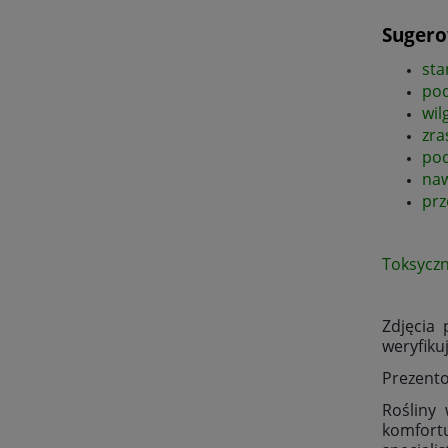
Sugero
sta
pod
wil
zra
pod
na
prz
Toksycz
Zdjęcia
weryfiku
Prezento
Rośliny
komfort