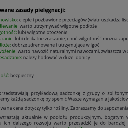
wane zasady pielęgnacji:
nowisko:
ciepłe i pozbawione przeciągów (wiatr uszkadza liśc
lewanie:
warto utrzymywać wilgotne podłoże
gotność:
lubi wilgotne otoczenie
szanie:
lubi delikatne zraszanie, choć wilgotność można za
łoże:
dobrze zdrenowane i utrzymujące wilgoć
wożenie:
warto nawozić naturalnymi nawozami, zwłaszcza w
esadzanie:
należy hodować w dużej donicy
ność:
bezpieczny
 przedstawiają przykładową sadzonkę z grupy o zbliżony
jemy każdą sadzonkę by spełnić Wasze wymagania jakościo
wana cena dotyczy tylko rośliny. Zapraszamy do zapoznania 
 wzrastają aktualnie w podłożu produkcyjnym, bogatym 
u ich dalszego rozwoju warto przesadzić je do bardziej