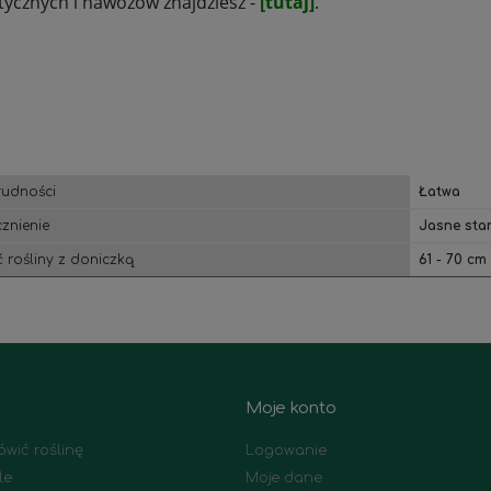
stycznych i nawozów znajdziesz -
[tutaj]
.
rudności
Łatwa
znienie
Jasne sta
 rośliny z doniczką
61 - 70 cm
Moje konto
wić roślinę
Logowanie
le
Moje dane