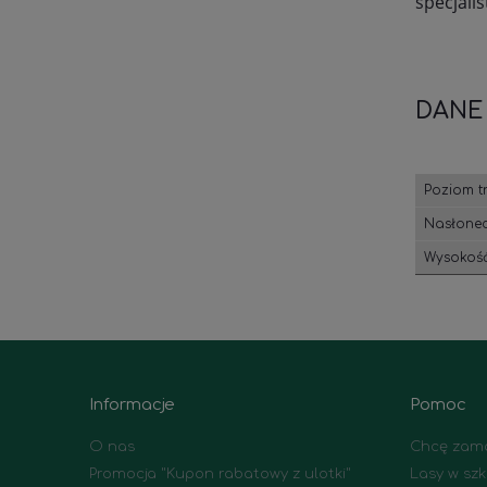
specjali
DANE
Poziom t
Nasłonec
Wysokość
Informacje
Pomoc
O nas
Chcę zamó
Promocja "Kupon rabatowy z ulotki"
Lasy w szk