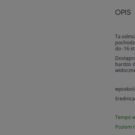
OPIS
Ta odmia
pochodzą
do -16 s
Dostępne
bardzo d
widoczne
wysokość
średnica
Tempo w
Poziom 