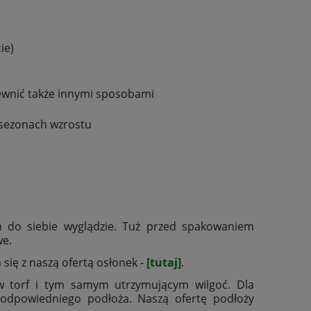
ie)
pewnić także innymi sposobami
 sezonach wzrostu
m do siebie wyglądzie. Tuż przed spakowaniem
we.
się z naszą ofertą osłonek -
[tutaj]
.
w torf i tym samym utrzymującym wilgoć. Dla
 odpowiedniego podłoża. Naszą ofertę podłoży