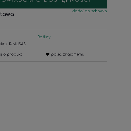
POWIADOM O DOSTĘPNOŚCI
dodaj do schowka
tawa
Rośliny
ktu:
R-MUSA8
aj o produkt
poleć znajomemu