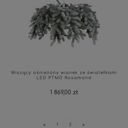
Wiszący ośnieżony wianek ze światełkami
LED PTMD Rosamond
1 869,00 zł
«
1
2
»